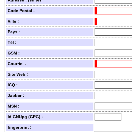
Adresse : (suite)
Code Postal :
Ville :
Pays :
Tél :
GSM :
Courriel :
Site Web :
ICQ :
Jabber :
MSN :
Id GNUpg (GPG) :
fingerprint :