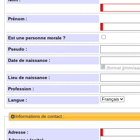
Prénom :
Est une personne morale ?
Pseudo :
Date de naissance :
(format jj/mm/aa
Lieu de naissance :
Profession :
Langue :
Informations de contact :
Adresse :